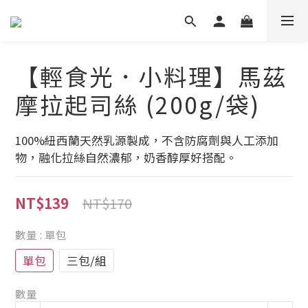
【輕食光．小料理】馬茲
摩拉起司絲 (200g/袋)
100%紐西蘭天然乳源製成，不含防腐劑與人工添加
物，融化拉絲自然濃郁，奶香醇厚好搭配。
NT$139
NT$170
數量
: 單包
單包
三包/組
數量