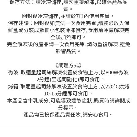
保存方法：請冷凍儲存,請勿重覆解凍,以確保產品品
質。
開封後冷凍儲存,並請於7日內使用完畢。
保存建議：開封後如無法一次食用完畢,請務必放入保
鮮盒或分裝成數個小包裝冷凍儲存,食用前冷藏解凍完
全後加熱即可。
完全解凍後的產品請一次食用完畢,請勿重複解凍,避免
影響品質。
《調理方式》
微波-取適量起司絲解凍後置於食物上方,以800W微波
1-2分鐘(至起司融化)即可食用。
烤箱-取適量起司絲解凍後置於食物上方,以220°C烘烤
10-15分鐘即可食用。
本產品含牛乳成分,可能導致過敏症狀,購
買時請詳閱成
分標示。
產品均已投保產品責任險,請安心食用。