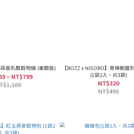
ta】蒜香乳酪穀物燒 (單顆裝)
【BOZZ x NISORO】青檸朝
(1袋2入，共3袋)
65 ~ NT$799
NT$320
T$1,100
NT$490