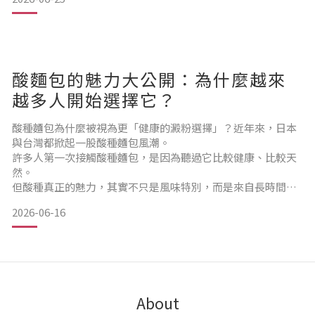
品，奶油的品質會非常直接地影響整體口感。這也是 BOZZ 一
直堅持使用天然優質動物性奶油的原因。動物性奶油與植物性
奶油有什麼不同？1｜風味更自然、更細緻動物性奶油是由牛奶
中的乳脂
酸麵包的魅力大公開：為什麼越來
越多人開始選擇它？
酸種麵包為什麼被視為更「健康的澱粉選擇」？近年來，日本
與台灣都掀起一股酸種麵包風潮。
許多人第一次接觸酸種麵包，是因為聽過它比較健康、比較天
然。
但酸種真正的魅力，其實不只是風味特別，而是來自長時間發
酵所帶來的獨特變化。 不是酵母決定健康，而是整體麵包結構
2026-06-16
有一個常見的迷思：「只要使用天然野生酵母，就一定比較健
康。」事實上，在近年的烘焙研究與飲食趨勢中，更重要的觀
點其實是：👉 健康關鍵不只在酵母種類，而在於整體原料與發
酵設計。 例如：• 高纖維穀物比例
• 多種種子與全穀配方
About