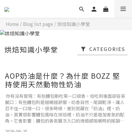
Home
/
Blog list page
/
烘焙知識小學堂
烘焙知識小學堂
CATEGORIES
AOP奶油是什麼？為什麼 BOZZ 堅
持使用天然動物性奶油
你有沒有發現：有些麵包剛吃第一口很香，但吃到後面卻容易
膩口；有些麵包則是越嚼越舒服，奶香自然、尾韻乾淨，讓人
忍不住一口接一口。很多時候，差別就藏在「奶油」裡。奶
油，其實很影響麵包風味在烘焙裡，奶油不只是增加香氣的配
角。它會影響：麵包的香氣層次入口的滑順感咀嚼時的尾韻放
涼後的風味表現尤其像可頌、吐司、布里歐、甜麵包這類產
2026-06-25