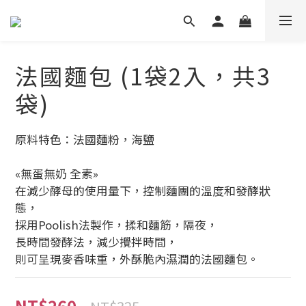
法國麵包 (1袋2入，共3
袋)
原料特色：法國麵粉，海鹽
«無蛋無奶 全素»
在減少酵母的使用量下，控制麵團的溫度和發酵狀
態，
採用Poolish法製作，揉和麵筋，隔夜，
長時間發酵法，減少攪拌時間，
則可呈現麥香味重，外酥脆內濕潤的法國麵包。
NT$260
NT$325